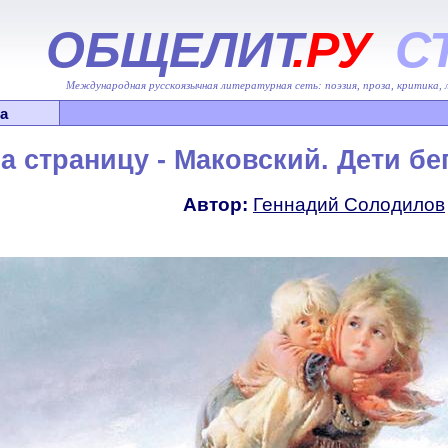
ОБЩЕЛИТ
.РУ
С
Международная русскоязычная литературная сеть: поэзия, проза, критика,
а
а страницу - Маковский. Дети бе
Автор
:
Геннадий Солодилов