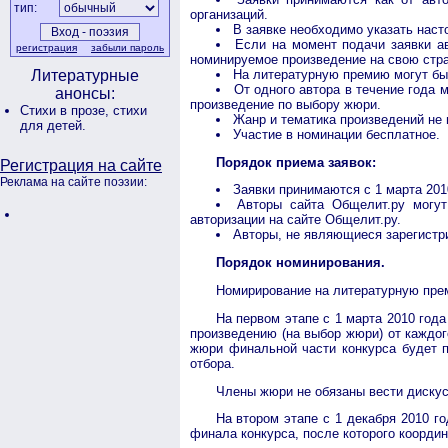
тип:
организаций.
В заявке необходимо указать нас
Если на момент подачи заявки а
регистрация
забыли пароль
номинируемое произведение на свою стра
На литературную премию могут быт
Литературные
От одного автора в течение года 
анонсы:
произведение по выбору жюри.
Стихи в прозе,
стихи
Жанр и тематика произведений не 
для детей.
Участие в номинации бесплатное.
Порядок приема заявок:
Регистрация на сайте
Реклама на сайте поэзии:
Заявки принимаются с 1 марта 2010
Авторы сайта Общелит.ру могу
авторизации на сайте Общелит.ру.
Авторы, не являющиеся зарегистр
Порядок номинирования.
Номирирование на литературную прем
На первом этапе с 1 марта 2010 год
произведению (на выбор жюри) от каждог
жюри финальной части конкурса будет п
отбора.
Члены жюри не обязаны вести дискус
На втором этапе с 1 декабря 2010 г
финала конкурса, после которого координ