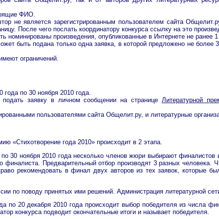
тоящие ФИО.
втор не является зарегистрированным пользователем сайта Общелит.ру
ницу. После чего послать координатору конкурса ссылку на это произве
ь номинированы произведения, опубликованные в Интернете не ранее 1 
может быть подана только одна заявка, в которой предложено не более
имеют ограничений.
 года по 30 ноября 2010 года.
т подать заявку в личном сообщении на странице
Литературной пр
ированными пользователями сайта Общелит.ру, и литературные организа
ию «Стихотворение года 2010» происходит в 2 этапа.
а по 30 ноября 2010 года несколько членов жюри выбирают финалистов
о финалиста. Предварительный отбор производят 3 разных человека. Ч
раво рекомендовать в финал двух авторов из тех заявок, которые бы
сии по поводу принятых ими решений. Администрация литературной сет
ода по 20 декабря 2010 года происходит выбор победителя из числа 
атор конкурса подводит окончательные итоги и называет победителя.