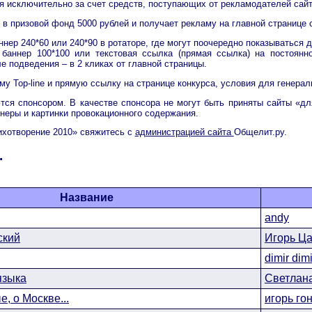
 исключительно за счет средств, поступающих от рекламодателей сайт
в призовой фонд 5000 рублей и получает рекламу на главной странице с
нер 240*60 или 240*90 в ротаторе, где могут поочередно показываться д
баннер 100*100 или текстовая ссылка (прямая ссылка) на постоянно
ле подведения – в 2 кликах от главной страницы.
у Top-line и прямую ссылку на странице конкурса, условия для генера
ся спонсором. В качестве спонсора не могут быть приняты сайты «д
еры и картинки провокационного содержания.
ихотворение 2010» свяжитесь с
администрацией сайта
Общелит.ру.
.
Название
andy
ский
Игорь Ц
dimir dim
языка
Светлан
, о Москве...
игорь го