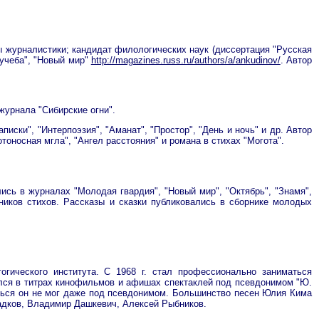
ы журналистики; кандидат филологических наук (диссертация "Русская
 учеба", "Новый мир"
http://magazines.russ.ru/authors/a/ankudinov/
. Автор
журнала "Сибирские огни".
иски", "Интерпоэзия", "Аманат", "Простор", "День и ночь" и др. Автор
отоносная мгла", "Ангел расстояния" и романа в стихах "Могота".
ись в журналах "Молодая гвардия", "Новый мир", "Октябрь", "Знамя",
орников стихов. Рассказы и сказки публиковались в сборнике молодых
огического института. С 1968 г. стал профессионально заниматься
ялся в титрах кинофильмов и афишах спектаклей под псевдонимом "Ю.
ться он не мог даже под псевдонимом. Большинство песен Юлия Кима
ладков, Владимир Дашкевич, Алексей Рыбников.