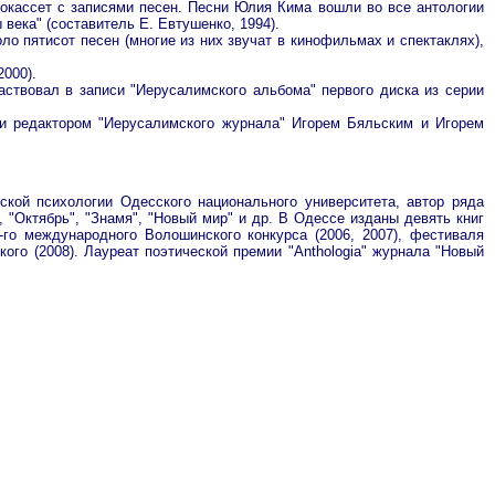
окассет с записями песен. Песни Юлия Кима вошли во все антологии
 века" (составитель Е. Евтушенко, 1994).
ло пятисот песен (многие из них звучат в кинофильмах и спектаклях),
000).
ствовал в записи "Иерусалимского альбома" первого диска из серии
 и редактором "Иерусалимского журнала" Игорем Бяльским и Игорем
ской психологии Одесского национального университета, автор ряда
 "Октябрь", "Знамя", "Новый мир" и др. В Одессе изданы девять книг
-го международного Волошинского конкурса (2006, 2007), фестиваля
кого (2008). Лауреат поэтической премии "Anthologia" журнала "Новый