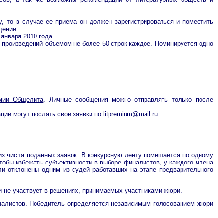
, то в случае ее приема он должен зарегистрироваться и поместить
дение.
января 2010 года.
 3 произведений объемом не более 50 строк каждое. Номинируется одно
емии Общелита
. Личные сообщения можно отправлять только после
ции могут послать свои заявки по
litpremium@mail.ru
.
 из числа поданных заявок. В конкурсную ленту помещается по одному
тобы избежать субъективности в выборе финалистов, у каждого члена
ли отклонены одним из судей работавших на этапе предварительного
и не участвует в решениях, принимаемых участниками жюри.
финалистов. Победитель определяется независимым голосованием жюри