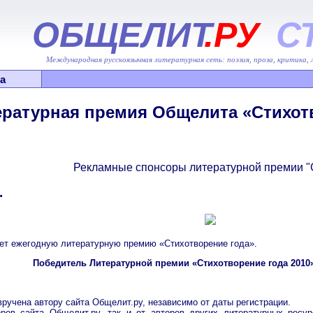
ОБЩЕЛИТ
.РУ
С
Международная русскоязычная литературная сеть: поэзия, проза, критика,
а
ратурная премия Общелита «Стихотв
Рекламные спонсоры литературной премии "С
.
ет ежегодную литературную премию «Стихотворение года».
Победитель Литературной премии «Стихотворение года 2010»
ручена автору сайта Общелит.ру, независимо от даты регистрации.
оров сайта Общелит.ру, так и от авторов других литературных ресу