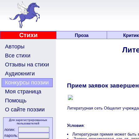
Стихи
Проза
Критик
Авторы
Лите
Все стихи
Отзывы на стихи
Аудиокниги
Конкурсы поэзии
Прием заявок завершен
Моя страница
Помощь
Литературная сеть Общелит учрежда
О сайте поэзии
Для зарегистрированных
пользователей
Условия
:
логин:
Литературная премия может быть в
пароль:
Заявки принимаются как от авт