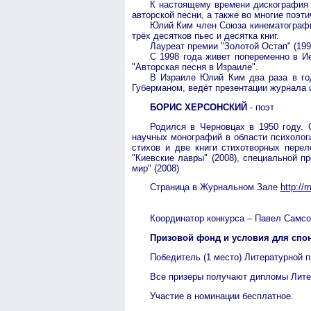
К настоящему времени дискография 
авторской песни, а также во многие поэт
Юлий Ким член Союза кинематографист
трёх десятков пьес и десятка книг.
Лауреат премии "Золотой Остап" (199
С 1998 года живет попеременно в И
"Авторская песня в Израиле".
В Израиле Юлий Ким два раза в год
Губерманом, ведёт презентации журнала 
БОРИС ХЕРСОНСКИЙ
- поэт
Родился в Черновцах в 1950 году. 
научных монографий в области психологи
стихов и две книги стихотворных перел
"Киевские лавры" (2008), специальной пр
мир" (2008)
Страница в Журнальном Зале
http://
Координатор конкурса – Павел Самсо
Призовой фонд и условия для спо
Победитель (1 место) Литературной п
Все призеры получают дипломы Лите
Участие в номинации бесплатное.