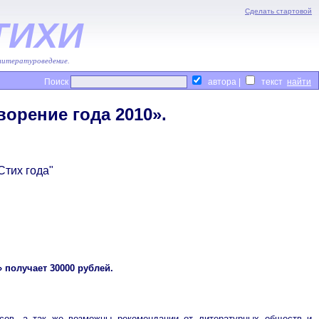
Сделать стартовой
ТИХИ
 литературоведение.
Поиск
автора |
текст
орение года 2010».
тих года"
 получает 30000 рублей.
рсов, а так же возможны рекомендации от литературных обществ и