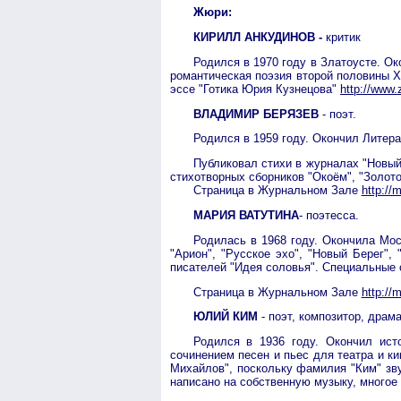
Жюри:
КИРИЛЛ АНКУДИНОВ -
критик
Родился в 1970 году в Златоусте. О
романтическая поэзия второй половины Х
эссе "Готика Юрия Кузнецова"
http://www.
ВЛАДИМИР БЕРЯЗЕВ
- поэт.
Родился в 1959 году. Окончил Литера
Публиковал стихи в журналах "Новый 
стихотворных сборников "Окоём", "Золотой
Страница в Журнальном Зале
http://
МАРИЯ ВАТУТИНА
- поэтесса.
Родилась в 1968 году. Окончила Мос
"Арион", "Русское эхо", "Новый Берег",
писателей "Идея соловья". Специальные 
Страница в Журнальном Зале
http://
ЮЛИЙ КИМ
- поэт, композитор, драма
Родился в 1936 году. Окончил исто
сочинением песен и пьес для театра и к
Михайлов", поскольку фамилия "Ким" зв
написано на собственную музыку, многое