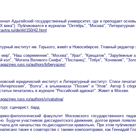
кончил Адыгейский государственный университет, где и преподает основ
Х века"). Публиковался в журналах "Октябрь", "Москва", "Литературная
zavtra.ru/denlit/150/42.html
турный институт им. Горького, живёт в Новосибирске. Главный редактор 
мир", "Наш современник", "Москва", "Урал", "Крещатик", "Зарубежные зап
 кол", "Могила Великого Скифа", "Посланец", "Тобук", "Кочевник", "Зол
magazines.russ.ru/authors/b/beryazev/
ковский юридический институт и Литературный институт. Стихи печатал
 "Интерпоэзия", "Волга", в альманахах "Поэзия" и "Улов". Автор 5 сб
статьи печатались в журнале "Российский адвокат". Живет в Москве.
magazines.russ.ru/authors/v/vatutina/
тург, сценарист, бард.
рико-филологический факультет Московского государственного педаг
ино. Будучи участником диссидентского движения, долгое время появл
учала для начальства по-диссидентски крамольно. При этом публикова
 написано также в соавторстве с такими композиторами, как Геннадий Г