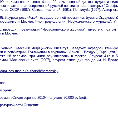
Юлия Кима насчитывает более 20 наименований дисков, аудио- и виде
ические антологии современной русской поэзии, в числе которых "Строфы
ов СССР (1987), Союза писателей (1991), Пен-клуба (1997). Автор око
8). Лауреат российской Государственной премии им. Булата Окуджавы (2
ерусалиме и Москве. Член редколлегии "Иерусалимского журнала". Уча
 проводит презентации "Иерусалимского журнала", вместе с поэтом
и в Москве.
Окончил Одесский медицинский институт. Заведует кафедрой клиниче
и и психиатрии. Публикации в журналах "Арион", "Воздух", "Крещатик",
ожений псалмов, три книги опубликованы в Москве. Лауреат 4-го и 5
емии "Московский счёт" (2007), лауреат стипендии фонда им. И. Бродс
magazines.russ.ru/authors/h/hersonskij/
нов.
нсоров:
ремии «Стихотворение 2010» получает 30.000 рублей.
ратурной сети Общелит.